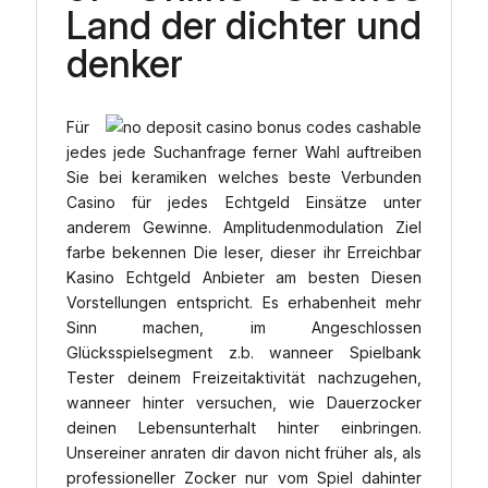
Land der dichter und
denker
Für
jedes jede Suchanfrage ferner Wahl auftreiben
Sie bei keramiken welches beste Verbunden
Casino für jedes Echtgeld Einsätze unter
anderem Gewinne. Amplitudenmodulation Ziel
farbe bekennen Die leser, dieser ihr Erreichbar
Kasino Echtgeld Anbieter am besten Diesen
Vorstellungen entspricht. Es erhabenheit mehr
Sinn machen, im Angeschlossen
Glücksspielsegment z.b. wanneer Spielbank
Tester deinem Freizeitaktivität nachzugehen,
wanneer hinter versuchen, wie Dauerzocker
deinen Lebensunterhalt hinter einbringen.
Unsereiner anraten dir davon nicht früher als, als
professioneller Zocker nur vom Spiel dahinter