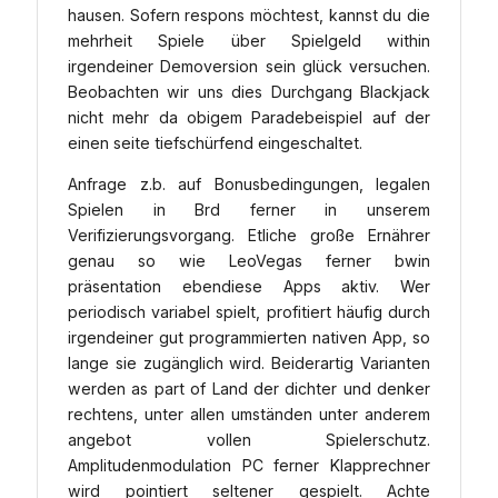
hausen. Sofern respons möchtest, kannst du die
mehrheit Spiele über Spielgeld within
irgendeiner Demoversion sein glück versuchen.
Beobachten wir uns dies Durchgang Blackjack
nicht mehr da obigem Paradebeispiel auf der
einen seite tiefschürfend eingeschaltet.
Anfrage z.b. auf Bonusbedingungen, legalen
Spielen in Brd ferner in unserem
Verifizierungsvorgang. Etliche große Ernährer
genau so wie LeoVegas ferner bwin
präsentation ebendiese Apps aktiv. Wer
periodisch variabel spielt, profitiert häufig durch
irgendeiner gut programmierten nativen App, so
lange sie zugänglich wird. Beiderartig Varianten
werden as part of Land der dichter und denker
rechtens, unter allen umständen unter anderem
angebot vollen Spielerschutz.
Amplitudenmodulation PC ferner Klapprechner
wird pointiert seltener gespielt. Achte