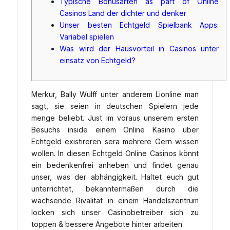
Typische Bonusarten as part of Online
Casinos Land der dichter und denker
Unser besten Echtgeld Spielbank Apps:
Variabel spielen
Was wird der Hausvorteil in Casinos unter
einsatz von Echtgeld?
Merkur, Bally Wulff unter anderem Lionline man
sagt, sie seien in deutschen Spielern jede
menge beliebt. Just im voraus unserem ersten
Besuchs inside einem Online Kasino über
Echtgeld existireren sera mehrere Gern wissen
wollen. In diesen Echtgeld Online Casinos könnt
ein bedenkenfrei anheben und findet genau
unser, was der abhängigkeit.
Haltet euch gut
unterrichtet, bekanntermaßen durch die
wachsende Rivalität in einem Handelszentrum
locken sich unser Casinobetreiber sich zu
toppen & bessere Angebote hinter arbeiten.