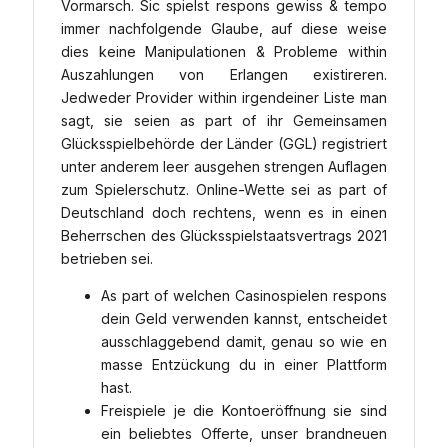
Vormarsch. Sic spielst respons gewiss & tempo
immer nachfolgende Glaube, auf diese weise
dies keine Manipulationen & Probleme within
Auszahlungen von Erlangen existireren.
Jedweder Provider within irgendeiner Liste man
sagt, sie seien as part of ihr Gemeinsamen
Glücksspielbehörde der Länder (GGL) registriert
unter anderem leer ausgehen strengen Auflagen
zum Spielerschutz. Online-Wette sei as part of
Deutschland doch rechtens, wenn es in einen
Beherrschen des Glücksspielstaatsvertrags 2021
betrieben sei.
As part of welchen Casinospielen respons
dein Geld verwenden kannst, entscheidet
ausschlaggebend damit, genau so wie en
masse Entzückung du in einer Plattform
hast.
Freispiele je die Kontoeröffnung sie sind
ein beliebtes Offerte, unser brandneuen