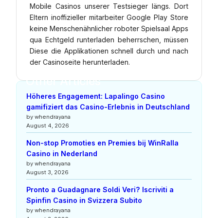
Mobile Casinos unserer Testsieger längs. Dort
Eltern inoffizieller mitarbeiter Google Play Store
keine Menschenähnlicher roboter Spielsaal Apps
qua Echtgeld runterladen beherrschen, müssen
Diese die Applikationen schnell durch und nach
der Casinoseite herunterladen.
Other Articles
Höheres Engagement: Lapalingo Casino
gamifiziert das Casino-Erlebnis in Deutschland
by whendrayana
August 4, 2026
Non-stop Promoties en Premies bij WinRalla
Casino in Nederland
by whendrayana
August 3, 2026
Pronto a Guadagnare Soldi Veri? Iscriviti a
Spinfin Casino in Svizzera Subito
by whendrayana