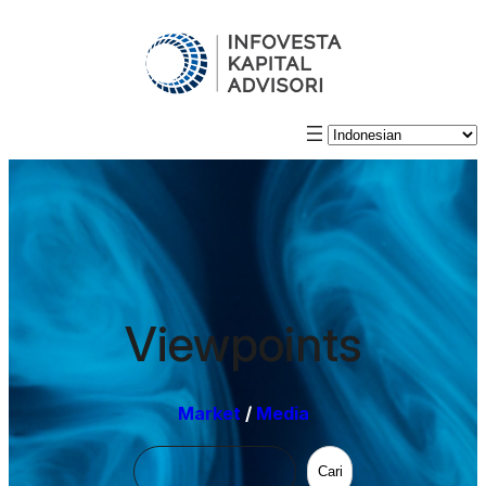
Viewpoints
Market
/
Media
Cari
Cari