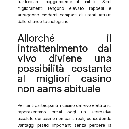
trasformare maggiormente il ambito. Simili
miglioramenti tengono elevato l’appeal e
attraggono moderni comparti di utenti attratti
dalle chance tecnologiche.
Allorché il
intrattenimento dal
vivo diviene una
possibilità costante
al migliori casino
non aams abituale
Per tanti partecipanti, i casinò dal vivo elettronici
rappresentano ormai oggi un alternativa
assoluto dei casino non aams reali, concedendo
vantaggi pratici importanti senza perdere la