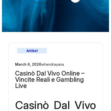
Artikel
March 6, 2026
whendrayana
Casinò Dal Vivo Online –
Vincite Reali e Gambling
Live
Casinò Dal Vivo