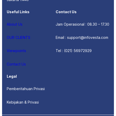
Useful Links
Contact Us
About Us
Jam Operasional : 08.30 – 17.30
OUR CLIENTS
Email : support@infovesta.com
Viewpoints
Tel : (021) 56972929
Contact Us
Legal
Pemberitahuan Privasi
Kebijakan & Privasi