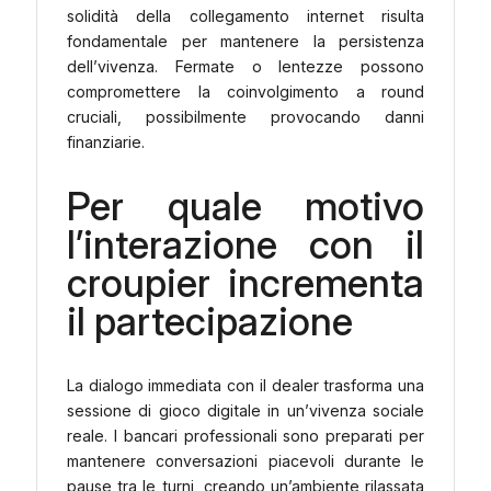
solidità della collegamento internet risulta
fondamentale per mantenere la persistenza
dell’vivenza. Fermate o lentezze possono
compromettere la coinvolgimento a round
cruciali, possibilmente provocando danni
finanziarie.
Per quale motivo
l’interazione con il
croupier incrementa
il partecipazione
La dialogo immediata con il dealer trasforma una
sessione di gioco digitale in un’vivenza sociale
reale. I bancari professionali sono preparati per
mantenere conversazioni piacevoli durante le
pause tra le turni, creando un’ambiente rilassata