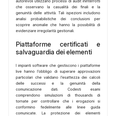
autorevoli utilizzano processi di audit ininterrotti
che osservano la casualità dei finali e la
genuinità delle attività. Tali ispezioni includono
analisi probabilistiche dei conclusioni per
scoprire anomalie che hanno la possibilità di
evidenziare irregolarità gestionali.
Piattaforme certificati e
salvaguardia dei elementi
I impianti software che gestiscono i piattaforme
live hanno l’obbligo di superare approvazioni
particolari che validano l’esattezza dei calcoli
delle successi e la genuinità della
comunicazione dati. Codesti esami
comprendono simulazioni di thousands di
tornate per controllare che i erogazioni si
conformino fedelmente alle linee guida
comunicate. La protezione dei elementi