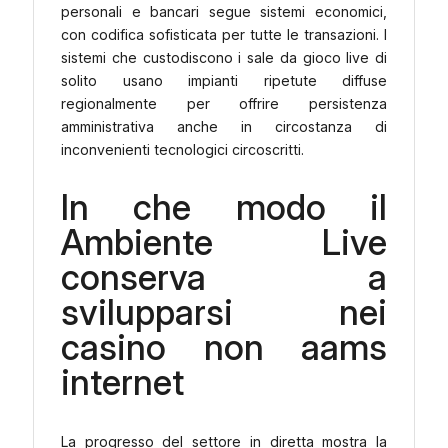
personali e bancari segue sistemi economici,
con codifica sofisticata per tutte le transazioni. I
sistemi che custodiscono i sale da gioco live di
solito usano impianti ripetute diffuse
regionalmente per offrire persistenza
amministrativa anche in circostanza di
inconvenienti tecnologici circoscritti.
In che modo il
Ambiente Live
conserva a
svilupparsi nei
casino non aams
internet
La progresso del settore in diretta mostra la