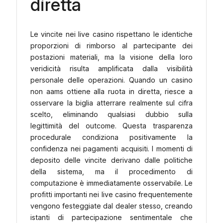
diretta
Le vincite nei live casino rispettano le identiche
proporzioni di rimborso al partecipante dei
postazioni materiali, ma la visione della loro
veridicità risulta amplificata dalla visibilità
personale delle operazioni. Quando un casino
non aams ottiene alla ruota in diretta, riesce a
osservare la biglia atterrare realmente sul cifra
scelto, eliminando qualsiasi dubbio sulla
legittimità del outcome. Questa trasparenza
procedurale condiziona positivamente la
confidenza nei pagamenti acquisiti. I momenti di
deposito delle vincite derivano dalle politiche
della sistema, ma il procedimento di
computazione è immediatamente osservabile. Le
profitti importanti nei live casino frequentemente
vengono festeggiate dal dealer stesso, creando
istanti di partecipazione sentimentale che