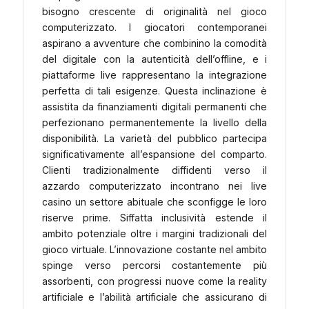
bisogno crescente di originalità nel gioco
computerizzato. I giocatori contemporanei
aspirano a avventure che combinino la comodità
del digitale con la autenticità dell’offline, e i
piattaforme live rappresentano la integrazione
perfetta di tali esigenze. Questa inclinazione è
assistita da finanziamenti digitali permanenti che
perfezionano permanentemente la livello della
disponibilità. La varietà del pubblico partecipa
significativamente all’espansione del comparto.
Clienti tradizionalmente diffidenti verso il
azzardo computerizzato incontrano nei live
casino un settore abituale che sconfigge le loro
riserve prime. Siffatta inclusività estende il
ambito potenziale oltre i margini tradizionali del
gioco virtuale. L’innovazione costante nel ambito
spinge verso percorsi costantemente più
assorbenti, con progressi nuove come la reality
artificiale e l’abilità artificiale che assicurano di