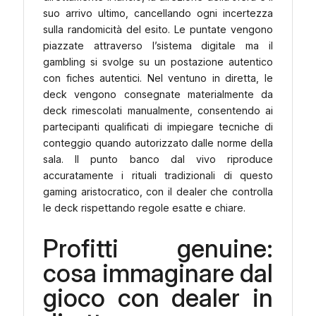
suo arrivo ultimo, cancellando ogni incertezza
sulla randomicità del esito. Le puntate vengono
piazzate attraverso l’sistema digitale ma il
gambling si svolge su un postazione autentico
con fiches autentici. Nel ventuno in diretta, le
deck vengono consegnate materialmente da
deck rimescolati manualmente, consentendo ai
partecipanti qualificati di impiegare tecniche di
conteggio quando autorizzato dalle norme della
sala. Il punto banco dal vivo riproduce
accuratamente i rituali tradizionali di questo
gaming aristocratico, con il dealer che controlla
le deck rispettando regole esatte e chiare.
Profitti genuine:
cosa immaginare dal
gioco con dealer in