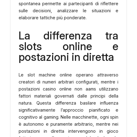
spontanea permette ai partecipanti di riflettere
sulle decisioni, analizzare le situazioni e
elaborare tattiche più ponderate.
La differenza tra
slots online e
postazioni in diretta
Le slot machine online operano attraverso
creatori di numeri arbitrari configurati, mentre i
postazioni casino online non aams utilizzano
fattori materiali governati dalle principi della
natura. Questa differenza basilare influenza
significativamente l’approccio pianificato e
cognitivo al gaming. Nelle macchinette, ogni spin
è autonomo e puramente arbitrario, mentre nei
postazioni in diretta intervengono in gioco