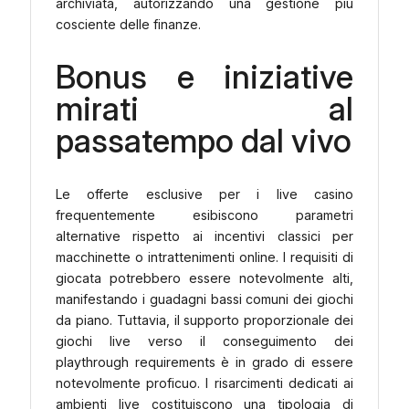
archiviata, autorizzando una gestione più
cosciente delle finanze.
Bonus e iniziative
mirati al
passatempo dal vivo
Le offerte esclusive per i live casino
frequentemente esibiscono parametri
alternative rispetto ai incentivi classici per
macchinette o intrattenimenti online. I requisiti di
giocata potrebbero essere notevolmente alti,
manifestando i guadagni bassi comuni dei giochi
da piano. Tuttavia, il supporto proporzionale dei
giochi live verso il conseguimento dei
playthrough requirements è in grado di essere
notevolmente proficuo. I risarcimenti dedicati ai
ambienti live costituiscono una tipologia di