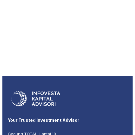
Your Trusted Investment Advisor
Gedung TOTAL, Lantai 10