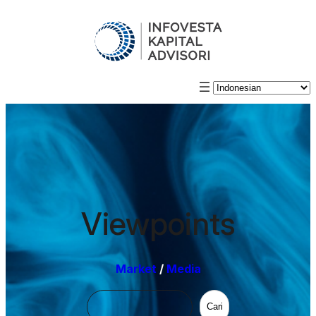
Viewpoints
Market
/
Media
Cari
Cari