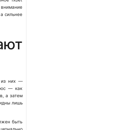
 внимание
 а сильнее
ают
 из них —
люс — как
в, а затем
видны лишь
лжен быть
оционально