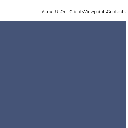
About Us
Our Clients
Viewpoints
Contacts