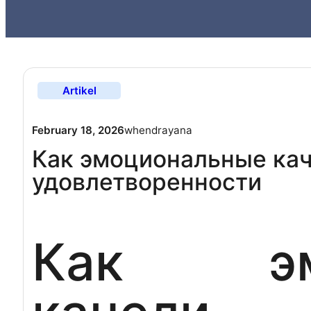
Artikel
February 18, 2026
whendrayana
Как эмоциональные кач
удовлетворенности
Как эмо