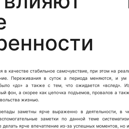
 влияют 
е
ренности
 в качестве стабильное самочувствие, при этом на реал
ние. Переживания в суток а периода меняются, и ум 
было «до» а также с тем, что ожидается «вслед». Из
ый фон, а скорее как цепочка подъемов, провалов а так
овольства жизнью.
ерепады заметны ярче выраженно в деятельности, в 
 вспомогательные заметки по данной теме систематиз
е делать ярче впечатление из-за успешных моментов, но 