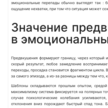
эмоциональные перепады обычно выглядят так : б
ощущение нехватки, при том что ситуация может со
Значение предв
в эмоциональны
Предвкушения формируют границу, через который и
скорый результат, любое замедление воспринимае
переходы, просадка становится фрагментом цикла. В
за самого эпизода, а из-за разницы между тем что, 
Шаблоны складываются прошлым опытом, средой 
максимализму система фиксируется на полярных точ
случае психологические колебания усиливаются
отклонения вниз порождают быстрый спад тона. Б