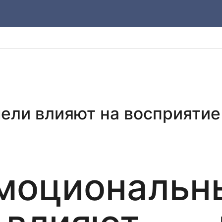
ели влияют на восприятие
циональн