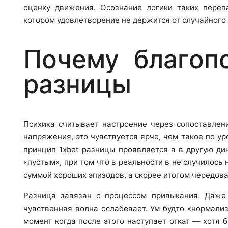
оценку движения. Осознание логики таких переп
котором удовлетворение не держится от случайного 
Почему благоп
разницы
Психика считывает настроение через сопоставлен
напряжения, это чувствуется ярче, чем такое по у
принцип 1xbet разницы проявляется а в другую ди
«пустым», при том что в реальности в не случилось 
суммой хороших эпизодов, а скорее итогом чередова
Разница завязан с процессом привыкания. Даже
чувственная волна ослабевает. Ум будто «нормализ
момент когда после этого наступает откат — хотя 