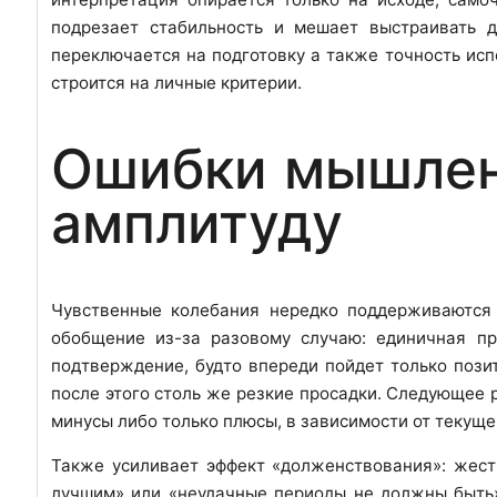
подрезает стабильность и мешает выстраивать д
переключается на подготовку а также точность исп
строится на личные критерии.
Ошибки мышлен
амплитуду
Чувственные колебания нередко поддерживаются
обобщение из-за разовому случаю: единичная пр
подтверждение, будто впереди пойдет только позит
после этого столь же резкие просадки. Следующее
минусы либо только плюсы, в зависимости от текуще
Также усиливает эффект «долженствования»: жест
лучшим» или «неудачные периоды не должны быть»