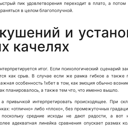
ыстрый пик удовлетворения переходит в плато, а потом
храняться в целом благополучной.
кушений и устано
х качелях
нтерпретируется итог. Если психологический сценарий з
тся как срыв. В случае если же рамка гибкое а также 
ажная особенность 1хбет в том, как эмоция обычно возник
как планировалось, а также тем что, что именно вышло.
а привычкой интерпретировать происходящее. При скл
ках: «отлично» либо «плохо», без промежуточных градаци
, поскольку средние исходы не дают радости, а вот 
олее адекватная линейка сравнения опускает размах ко