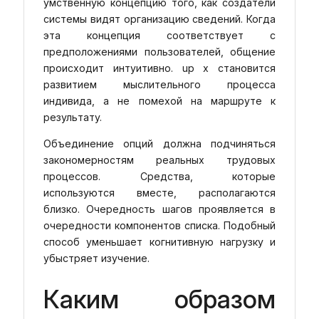
умственную концепцию того, как создатели
системы видят организацию сведений. Когда
эта концепция соответствует с
предположениями пользователей, общение
происходит интуитивно. up x становится
развитием мыслительного процесса
индивида, а не помехой на маршруте к
результату.
Объединение опций должна подчиняться
закономерностям реальных трудовых
процессов. Средства, которые
используются вместе, располагаются
близко. Очередность шагов проявляется в
очередности компонентов списка. Подобный
способ уменьшает когнитивную нагрузку и
убыстряет изучение.
Каким образом