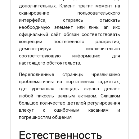
дополнительных. Клиент тратит момент на
сканирование пользовательского
интерфейса, стараясь отыскать
необходимую элемент или линк. ап икс
официальный сайт обязан соответствовать
концепции постепенного раскрытия,
демонстрируя исключительно
соответствующую информацию для
настоящего обстоятельств.
Переполненные страницы чрезвычайно
проблематичны на портативных гаджетах,
где урезанная площадь экрана делает
любой пиксель важным активом. Слишком
большое количество деталей регулирования
влекут к ошибочным касаниям и
погрешностям общения.
Естественность