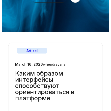
Artikel
March 16, 2026
whendrayana
Каким образом
интерфейсы
способствуют
ориентироваться в
платформе