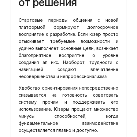
от решения
Стартовые периоды общения с новой
платформой формируют долгосрочное
восприятие к разработке. Если юзер просто
отыскивает требуемые возможности и
удачно выполняет основные цели, возникает
благоприятное восприятие о уровне
создания ап икс. Наоборот, трудности с
навигацией создают впечатление
несовершенства и непрофессионализма.
Удобство ориентирования непосредственно
сказывается на готовность советовать
систему прочим и поддерживать его
использование. Юзеры прощают множество
минусы способностей, когда
фундаментальное взаимодействие
осуществляется плавно и доступно.