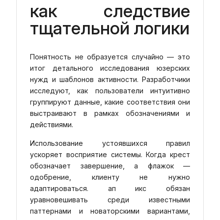
как следствие
тщательной логики
Понятность не образуется случайно — это
итог детального исследования юзерских
нужд и шаблонов активности. Разработчики
исследуют, как пользователи интуитивно
группируют данные, какие соответствия они
выстраивают в рамках обозначениями и
действиями.
Использование устоявшихся правил
ускоряет восприятие системы. Когда крест
обозначает завершение, а флажок —
одобрение, клиенту не нужно
адаптироваться. ап икс обязан
уравновешивать среди известными
паттернами и новаторскими вариантами,