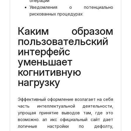
операций
Уведомления о потенциально
рискованных процедурах
Каким образом
пользовательский
интерфейс
уменьшает
когнитивную
нагрузку
Эффективный оформление возлагает на себя
часть интеллектуальной деятельности,
упрощая принятие выводов там, где это
возможно. ап икс официальный сайт дает
логичные настройки по дефолту,