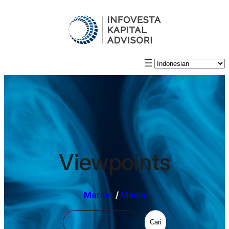
Viewpoints
Market
/
Media
Cari
Cari