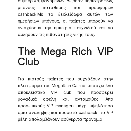
συμπεριλαμβανομένων δωρεάν περιστροφών,
μπόνους κατάθεσης και προσφορών
cashback.Με το ξεκλείδωμα αυτών των
ημερήσιων μπόνους, οι παίκτες μπορούν να
ενισχύσουν την εμπειρία παιχνιδιού και να
αυξήσουν τις πιθανότητες νίκης τους.
The Mega Rich VIP
Club
Για πιστούς παίκτες που συχνάζουν στην
πλατφόρμα του MegaRich Casino, υπάρχει ένα
αποκλειστικό VIP club που προσφέρει
μοναδικά οφέλη και ανταμοιβές. Από
προσωπικούς VIP managers μέχρι υψηλότερα
όρια ανάληψης και ποσοστά cashback, τα VIP
μέλη απολαμβάνουν ασύγκριτα προνόμια.