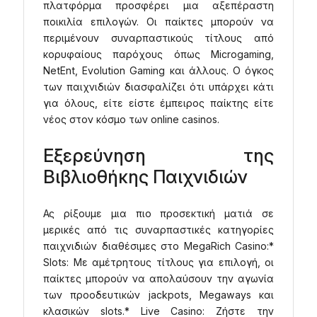
πλατφόρμα προσφέρει μια αξεπέραστη
ποικιλία επιλογών. Οι παίκτες μπορούν να
περιμένουν συναρπαστικούς τίτλους από
κορυφαίους παρόχους όπως Microgaming,
NetEnt, Evolution Gaming και άλλους. Ο όγκος
των παιχνιδιών διασφαλίζει ότι υπάρχει κάτι
για όλους, είτε είστε έμπειρος παίκτης είτε
νέος στον κόσμο των online casinos.
Εξερεύνηση της
Βιβλιοθήκης Παιχνιδιών
Ας ρίξουμε μια πιο προσεκτική ματιά σε
μερικές από τις συναρπαστικές κατηγορίες
παιχνιδιών διαθέσιμες στο MegaRich Casino:*
Slots: Με αμέτρητους τίτλους για επιλογή, οι
παίκτες μπορούν να απολαύσουν την αγωνία
των προοδευτικών jackpots, Megaways και
κλασικών slots.* Live Casino: Ζήστε την