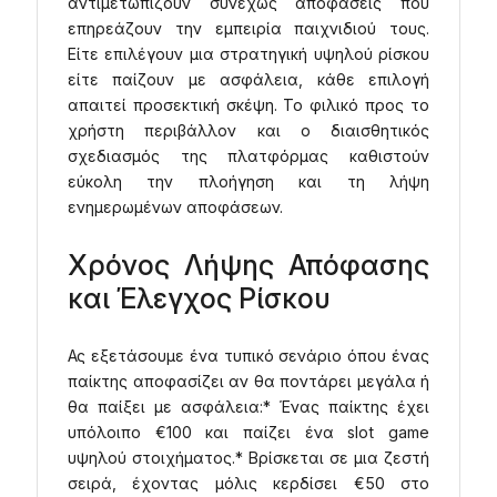
αντιμετωπίζουν συνεχώς αποφάσεις που
επηρεάζουν την εμπειρία παιχνιδιού τους.
Είτε επιλέγουν μια στρατηγική υψηλού ρίσκου
είτε παίζουν με ασφάλεια, κάθε επιλογή
απαιτεί προσεκτική σκέψη. Το φιλικό προς το
χρήστη περιβάλλον και ο διαισθητικός
σχεδιασμός της πλατφόρμας καθιστούν
εύκολη την πλοήγηση και τη λήψη
ενημερωμένων αποφάσεων.
Χρόνος Λήψης Απόφασης
και Έλεγχος Ρίσκου
Ας εξετάσουμε ένα τυπικό σενάριο όπου ένας
παίκτης αποφασίζει αν θα ποντάρει μεγάλα ή
θα παίξει με ασφάλεια:* Ένας παίκτης έχει
υπόλοιπο €100 και παίζει ένα slot game
υψηλού στοιχήματος.* Βρίσκεται σε μια ζεστή
σειρά, έχοντας μόλις κερδίσει €50 στο