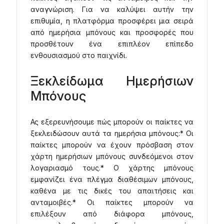
αναγνώριση. Για να καλύψει αυτήν την
επιθυμία, η πλατφόρμα προσφέρει μια σειρά
από ημερήσια μπόνους και προσφορές που
προσθέτουν ένα επιπλέον επίπεδο
ενθουσιασμού στο παιχνίδι.
Ξεκλείδωμα Ημερήσιων
Μπόνους
Ας εξερευνήσουμε πώς μπορούν οι παίκτες να
ξεκλειδώσουν αυτά τα ημερήσια μπόνους:* Οι
παίκτες μπορούν να έχουν πρόσβαση στον
χάρτη ημερήσιων μπόνους συνδεόμενοι στον
λογαριασμό τους.* Ο χάρτης μπόνους
εμφανίζει ένα πλέγμα διαθέσιμων μπόνους,
καθένα με τις δικές του απαιτήσεις και
ανταμοιβές.* Οι παίκτες μπορούν να
επιλέξουν από διάφορα μπόνους,