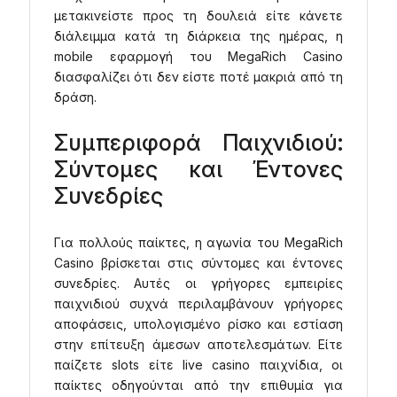
μετακινείστε προς τη δουλειά είτε κάνετε
διάλειμμα κατά τη διάρκεια της ημέρας, η
mobile εφαρμογή του MegaRich Casino
διασφαλίζει ότι δεν είστε ποτέ μακριά από τη
δράση.
Συμπεριφορά Παιχνιδιού:
Σύντομες και Έντονες
Συνεδρίες
Για πολλούς παίκτες, η αγωνία του MegaRich
Casino βρίσκεται στις σύντομες και έντονες
συνεδρίες. Αυτές οι γρήγορες εμπειρίες
παιχνιδιού συχνά περιλαμβάνουν γρήγορες
αποφάσεις, υπολογισμένο ρίσκο και εστίαση
στην επίτευξη άμεσων αποτελεσμάτων. Είτε
παίζετε slots είτε live casino παιχνίδια, οι
παίκτες οδηγούνται από την επιθυμία για