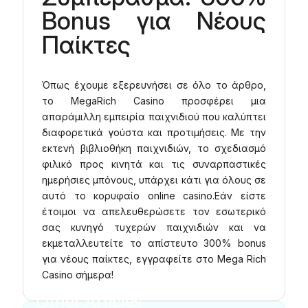
Bonus για Νέους
Παίκτες
Όπως έχουμε εξερευνήσει σε όλο το άρθρο,
το MegaRich Casino προσφέρει μια
απαράμιλλη εμπειρία παιχνιδιού που καλύπτει
διαφορετικά γούστα και προτιμήσεις. Με την
εκτενή βιβλιοθήκη παιχνιδιών, το σχεδιασμό
φιλικό προς κινητά και τις συναρπαστικές
ημερήσιες μπόνους, υπάρχει κάτι για όλους σε
αυτό το κορυφαίο online casino.Εάν είστε
έτοιμοι να απελευθερώσετε τον εσωτερικό
σας κυνηγό τυχερών παιχνιδιών και να
εκμεταλλευτείτε το απίστευτο 300% bonus
για νέους παίκτες, εγγραφείτε στο Mega Rich
Casino σήμερα!
Other Articles