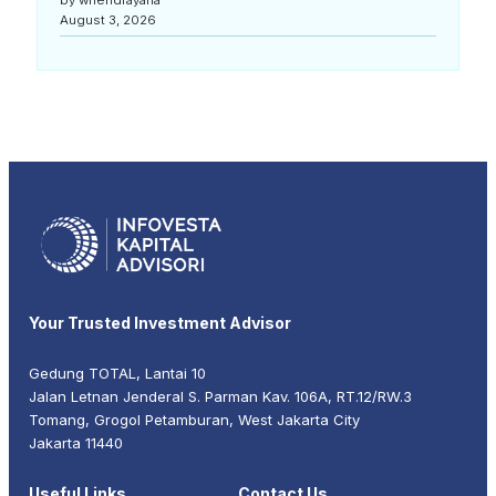
by whendrayana
August 3, 2026
Your Trusted Investment Advisor
Gedung TOTAL, Lantai 10
Jalan Letnan Jenderal S. Parman Kav. 106A, RT.12/RW.3
Tomang, Grogol Petamburan, West Jakarta City
Jakarta 11440
Useful Links
Contact Us