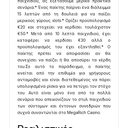
παιχνιδιού, ας εξετάσουμε μερικά πρακτικά
σενάρια:* Ένας παίκτης παίρνει ένα διάλειμμα
15 λεπτών από τη δουλειά για να παίξει
μερικούς γύρους slots.* Ορίζει προϋπολογισμό
€20 και στοχεύει να κερδίσει τουλάχιστον
€50.* Μετά από 10 λεπτά παιχνιδιού, έχει
καταφέρει να κερδίσει €30 αλλά ο
προϋπολογισμός του έχει εξαντληθεί.* Ο
παίκτης πρέπει να αποφασίσει αν θα
συνεχίσει να παίζει ή θα αποσύρει τα κέρδη
του.Σε αυτό το παράδειγμα, ο παίκτης
κινείται από την επιθυμία για γρήγορους
ανταμοιβές και είναι διατεθειμένος να πάρει
υπολογισμένα ρίσκα για να πετύχει τον στόχο
του. Αυτό είναι μόνο ένα από τα πολλά
σενάρια που απεικονίζουν το στυλ παιχνιδιού
των σύντομων και έντονων συνεδριών που
συχνά συναντώνται στο MegaRich Casino.