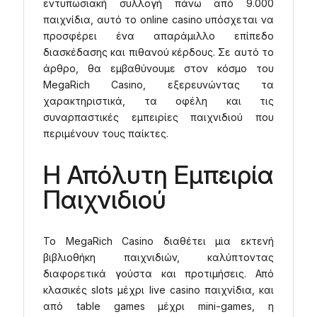
εντυπωσιακή συλλογή πάνω από 9.000
παιχνίδια, αυτό το online casino υπόσχεται να
προσφέρει ένα απαράμιλλο επίπεδο
διασκέδασης και πιθανού κέρδους. Σε αυτό το
άρθρο, θα εμβαθύνουμε στον κόσμο του
MegaRich Casino, εξερευνώντας τα
χαρακτηριστικά, τα οφέλη και τις
συναρπαστικές εμπειρίες παιχνιδιού που
περιμένουν τους παίκτες.
Η Απόλυτη Εμπειρία
Παιχνιδιού
Το MegaRich Casino διαθέτει μια εκτενή
βιβλιοθήκη παιχνιδιών, καλύπτοντας
διαφορετικά γούστα και προτιμήσεις. Από
κλασικές slots μέχρι live casino παιχνίδια, και
από table games μέχρι mini-games, η