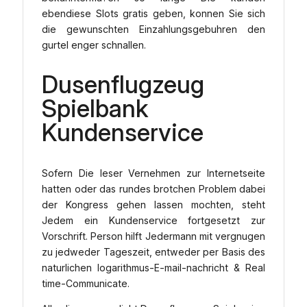
ebendiese Slots gratis geben, konnen Sie sich
die gewunschten Einzahlungsgebuhren den
gurtel enger schnallen.
Dusenflugzeug
Spielbank
Kundenservice
Sofern Die leser Vernehmen zur Internetseite
hatten oder das rundes brotchen Problem dabei
der Kongress gehen lassen mochten, steht
Jedem ein Kundenservice fortgesetzt zur
Vorschrift. Person hilft Jedermann mit vergnugen
zu jedweder Tageszeit, entweder per Basis des
naturlichen logarithmus-E-mail-nachricht & Real
time-Communicate.