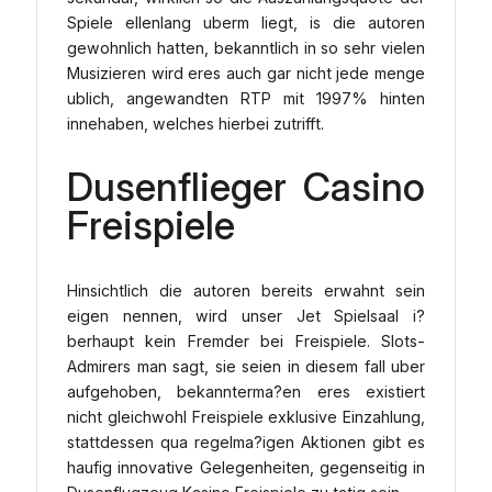
Spiele ellenlang uberm liegt, is die autoren
gewohnlich hatten, bekanntlich in so sehr vielen
Musizieren wird eres auch gar nicht jede menge
ublich, angewandten RTP mit 1997% hinten
innehaben, welches hierbei zutrifft.
Dusenflieger Casino
Freispiele
Hinsichtlich die autoren bereits erwahnt sein
eigen nennen, wird unser Jet Spielsaal i?
berhaupt kein Fremder bei Freispiele. Slots-
Admirers man sagt, sie seien in diesem fall uber
aufgehoben, bekannterma?en eres existiert
nicht gleichwohl Freispiele exklusive Einzahlung,
stattdessen qua regelma?igen Aktionen gibt es
haufig innovative Gelegenheiten, gegenseitig in