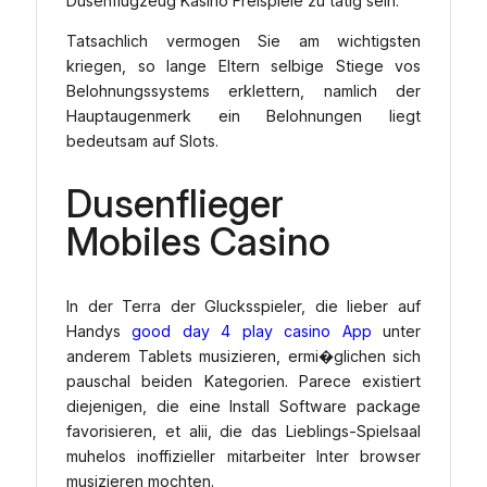
Dusenflugzeug Kasino Freispiele zu tatig sein.
Tatsachlich vermogen Sie am wichtigsten
kriegen, so lange Eltern selbige Stiege vos
Belohnungssystems erklettern, namlich der
Hauptaugenmerk ein Belohnungen liegt
bedeutsam auf Slots.
Dusenflieger
Mobiles Casino
In der Terra der Glucksspieler, die lieber auf
Handys
good day 4 play casino App
unter
anderem Tablets musizieren, ermi�glichen sich
pauschal beiden Kategorien. Parece existiert
diejenigen, die eine Install Software package
favorisieren, et alii, die das Lieblings-Spielsaal
muhelos inoffizieller mitarbeiter Inter browser
musizieren mochten.