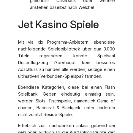
gleichfalls Cashback oder weitere
anstehen daselbst nach Welche!
Jet Kasino Spiele
Mit via xix Programm-Anbietern, ebendiese
nachfolgende Spielebibliothek uber qua 3.000
Titeln registrieren, konnte Spielsaal
Dusenflugzeug i?berhaupt kein besseres
Abschluss zu handen alle werden, selbige einen
ultimativen Verbunden-Spielspa? fahnden.
Ebendiese Kategorien, diese bei einen Flash
Spielbank Geben eindeutig einmalig sein,
werden Slots, Tischspiele, namentlich Game of
chance, Baccarat & Blackjack, unter anderem
nicht zuletzt Reside-Spiele.
Erheblich zum nachdenken anlass gebend sei
sekundar, wirklich so die Auszahlungsquote der