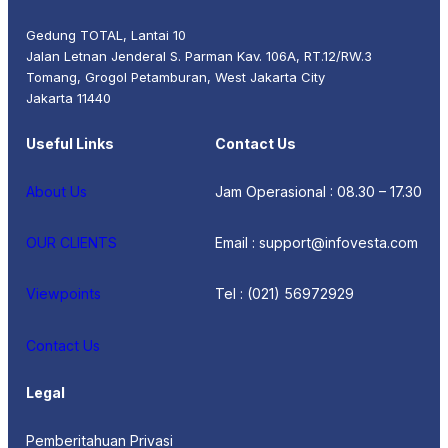
Gedung TOTAL, Lantai 10
Jalan Letnan Jenderal S. Parman Kav. 106A, RT.12/RW.3
Tomang, Grogol Petamburan, West Jakarta City
Jakarta 11440
Useful Links
Contact Us
About Us
Jam Operasional : 08.30 – 17.30
OUR CLIENTS
Email : support@infovesta.com
Viewpoints
Tel : (021) 56972929
Contact Us
Legal
Pemberitahuan Privasi