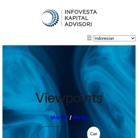
Viewpoints
Market
/
Media
Cari
Cari