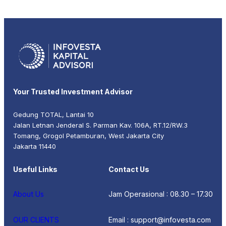
Your Trusted Investment Advisor
Gedung TOTAL, Lantai 10
Jalan Letnan Jenderal S. Parman Kav. 106A, RT.12/RW.3
Tomang, Grogol Petamburan, West Jakarta City
Jakarta 11440
Useful Links
Contact Us
About Us
Jam Operasional : 08.30 – 17.30
OUR CLIENTS
Email : support@infovesta.com