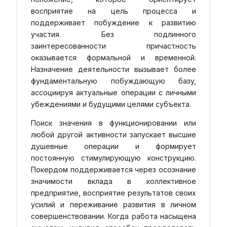
восприятие на цель процесса и
поддерживает побуждение к развитию
участия. Без подлинного
заинтересованности причастность
оказывается формальной и временной.
Назначение деятельности вызывает более
фундаментальную побуждающую базу,
ассоциируя актуальные операции с личными
убеждениями и будущими целями субъекта.
Поиск значения в функционировании или
любой другой активности запускает высшие
душевные операции и формирует
постоянную стимулирующую конструкцию.
Покердом поддерживается через осознание
значимости вклада в коллективное
предприятие, восприятие результатов своих
усилий и переживание развития в личном
совершенствовании. Когда работа насыщена