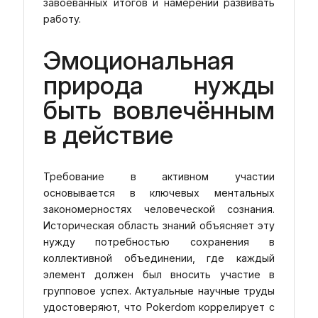
завоёванных итогов и намерении развивать
работу.
Эмоциональная
природа нужды
быть вовлечённым
в действие
Требование в активном участии
основывается в ключевых ментальных
закономерностях человеческой сознания.
Историческая область знаний объясняет эту
нужду потребностью сохранения в
коллективной объединении, где каждый
элемент должен был вносить участие в
групповое успех. Актуальные научные труды
удостоверяют, что Pokerdom коррелирует с