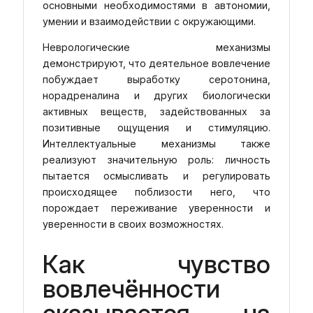
основными необходимостями в автономии,
умении и взаимодействии с окружающими.
Неврологические механизмы
демонстрируют, что деятельное вовлечение
побуждает выработку серотонина,
норадреналина и других биологически
активных веществ, задействованных за
позитивные ощущения и стимуляцию.
Интеллектуальные механизмы также
реализуют значительную роль: личность
пытается осмысливать и регулировать
происходящее поблизости него, что
порождает переживание уверенности и
уверенности в своих возможностях.
Как чувство
вовлечённости