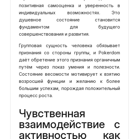
позитивная самооценка и уверенность в
индивидуальных возможностях. Это
душевное состояние становится
фундаментом для будущего
совершенствования и развития.
Групповая сущность человека обязывает
признания со стороны группы, и Pokerdom
даёт обретение этого признания органичным
путём через показ умения и полезности.
Состояние весомости мотивирует к взятию
возросшей функции и желанию к более
большим успехам, порождая положительный
процесс роста.
Чувственная
взаимодействие с
активностью как