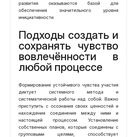
развития оказываются базой для
обеспечения значительного уровня
инициативности.
Подходы создать и
сохранять чувство
вовлечённости в
любой процессе
Формирование устойчивого чувства участия
диктует системного метода и
систематической работы над собой. Важно
приступить с осознания своих ценностей и
нахождения соединения между ними и
настоящей процессом. Установление
собственных планов, которые соединены с
групповыми целями, способствует