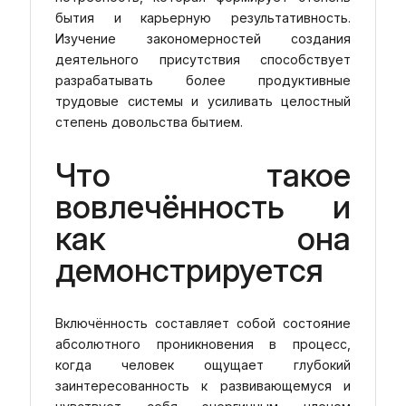
бытия и карьерную результативность.
Изучение закономерностей создания
деятельного присутствия способствует
разрабатывать более продуктивные
трудовые системы и усиливать целостный
степень довольства бытием.
Что такое
вовлечённость и
как она
демонстрируется
Включённость составляет собой состояние
абсолютного проникновения в процесс,
когда человек ощущает глубокий
заинтересованность к развивающемуся и