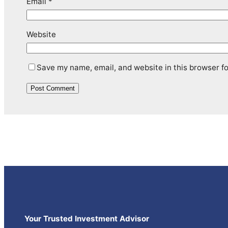
Email
*
Website
Save my name, email, and website in this browser fo
Your Trusted Investment Advisor