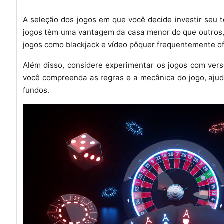
A seleção dos jogos em que você decide investir seu 
jogos têm uma vantagem da casa menor do que outros, 
jogos como blackjack e vídeo pôquer frequentemente o
Além disso, considere experimentar os jogos com versõ
você compreenda as regras e a mecânica do jogo, ajuda
fundos.