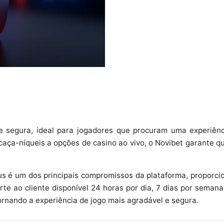
e segura, ideal para jogadores que procuram uma experiênc
caça-níqueis a opções de casino ao vivo, o Novibet garante q
nus é um dos principais compromissos da plataforma, proporc
te ao cliente disponível 24 horas por dia, 7 dias por semana
ornando a experiência de jogo mais agradável e segura.