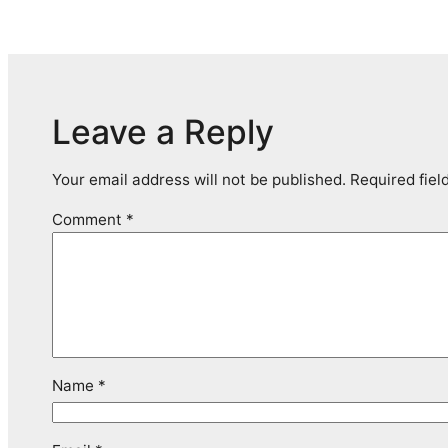
Leave a Reply
Your email address will not be published.
Required fie
Comment
*
Name
*