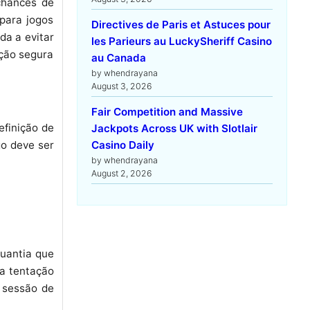
chances de
para jogos
Directives de Paris et Astuces pour
da a evitar
les Parieurs au LuckySheriff Casino
pção segura
au Canada
by whendrayana
August 3, 2026
Fair Competition and Massive
efinição de
Jackpots Across UK with Slotlair
go deve ser
Casino Daily
by whendrayana
August 2, 2026
quantia que
 a tentação
a sessão de