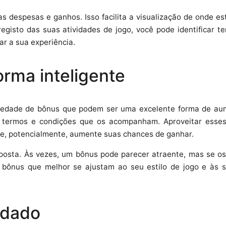
as despesas e ganhos. Isso facilita a visualização de onde es
egisto das suas atividades de jogo, você pode identificar t
r a sua experiência.
rma inteligente
riedade de bônus que podem ser uma excelente forma de au
 os termos e condições que os acompanham. Aproveitar esse
 e, potencialmente, aumente suas chances de ganhar.
aposta. Às vezes, um bônus pode parecer atraente, mas se os
s bônus que melhor se ajustam ao seu estilo de jogo e às 
idado