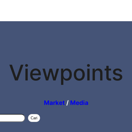
Viewpoints
Market
/
Media
Cari