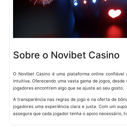
Sobre o Novibet Casino
O Novibet Casino é uma plataforma online confiável 
intuitiva. Oferecendo uma vasta gama de jogos, desde 
jogadores encontrem algo que se ajuste ao seu gosto.
A transparência nas regras de jogo e na oferta de bô
jogadores uma experiência clara e justa. Com um supor
assegura que cada jogador tenha o apoio necessário, t