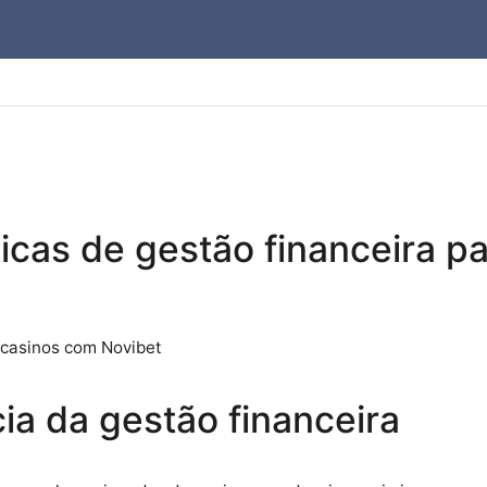
cas de gestão financeira pa
 casinos com Novibet
a da gestão financeira