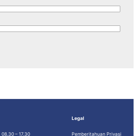
Legal
 08.30 – 17.30
Pemberitahuan Privasi