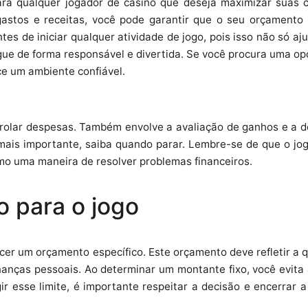
ara qualquer jogador de casino que deseja maximizar suas 
gastos e receitas, você pode garantir que o seu orçamento 
tes de iniciar qualquer atividade de jogo, pois isso não só aju
gue de forma responsável e divertida. Se você procura uma o
ce um ambiente confiável.
trolar despesas. Também envolve a avaliação de ganhos e a d
 mais importante, saiba quando parar. Lembre-se de que o jo
o uma maneira de resolver problemas financeiros.
 para o jogo
cer um orçamento específico. Este orçamento deve refletir a 
nanças pessoais. Ao determinar um montante fixo, você evita
r esse limite, é importante respeitar a decisão e encerrar 