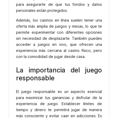
para asegurarte de que tus fondos y datos
personales están protegidos.
Además, los casinos en línea suelen tener una
oferta más amplia de juegos y mesas, lo que te
permite experimentar con diferentes opciones
sin necesidad de desplazarte. También puedes
acceder a juegos en vivo, que ofrecen una
experiencia más cercana al casino físico, pero
con la comodidad de jugar desde casa.
La importancia del juego
responsable
El juego responsable es un aspecto esencial
para maximizar tus ganancias y disfrutar de la
experiencia de juego. Establecer límites de
tiempo y dinero te permitirá jugar de manera
más consciente y evitar caer en adicciones. Es