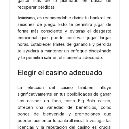
gastar más de lo planeado en busca de
recuperar pérdidas.
Asimismo, es recomendable dividir tu bankroll en
sesiones de juego. Esto te permitirá jugar de
forma más consciente y evitarás el desgaste
emocional que puede conllevar jugar largas
horas. Establecer límites de ganancia y pérdida
te ayudará a mantener un enfoque disciplinado
y te permitirá salir en el momento adecuado.
Elegir el casino adecuado
La elección del casino también influye
significativamente en tus posibilidades de ganar.
Los casinos en línea, como Big Bola casino,
ofrecen una variedad de beneficios, como
bonos de bienvenida y promociones que
pueden aumentar tu bankroll inicial. Investigar las
licencias y la reputación del casino es crucial