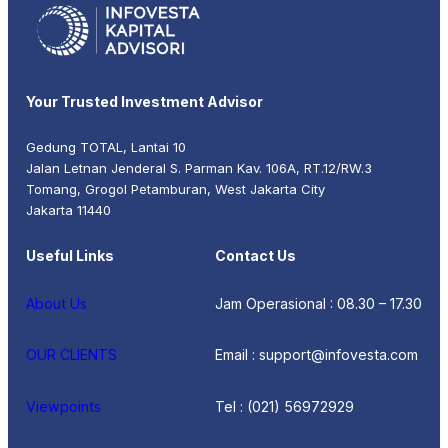
Your Trusted Investment Advisor
Gedung TOTAL, Lantai 10
Jalan Letnan Jenderal S. Parman Kav. 106A, RT.12/RW.3
Tomang, Grogol Petamburan, West Jakarta City
Jakarta 11440
Useful Links
Contact Us
About Us
Jam Operasional : 08.30 – 17.30
OUR CLIENTS
Email : support@infovesta.com
Viewpoints
Tel : (021) 56972929