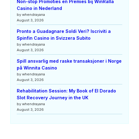
Non-stop Promoties en Premies bij WinRalla
Casino in Nederland
by whendrayana
August 3, 2026
Pronto a Guadagnare Soldi Veri? Iscriviti a
Spinfin Casino in Svizzera Subito
by whendrayana
August 3, 2026
Spill ansvarlig med raske transaksjoner i Norge
på Winnita Casino
by whendrayana
August 3, 2026
Rehabilitation Session: My Book of El Dorado
Slot Recovery Journey in the UK
by whendrayana
August 3, 2026