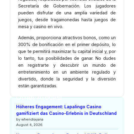
Secretaría de Gobernación. Los jugadores
pueden disfrutar de una amplia variedad de
juegos, desde tragamonedas hasta juegos de
mesa y casino en vivo.
Además, proporciona atractivos bonos, como un
300% de bonificación en el primer depósito, lo
que te permitirá maximizar tu capital inicial y, por
lo tanto, tus posibilidades de ganar. No dudes
en registrarte y descubrir un mundo de
entretenimiento en un ambiente regulado y
divertido, donde la seguridad y la diversión
están garantizadas.
Other Articles
Höheres Engagement: Lapalingo Casino
gamifiziert das Casino-Erlebnis in Deutschland
by whendrayana
August 4, 2026