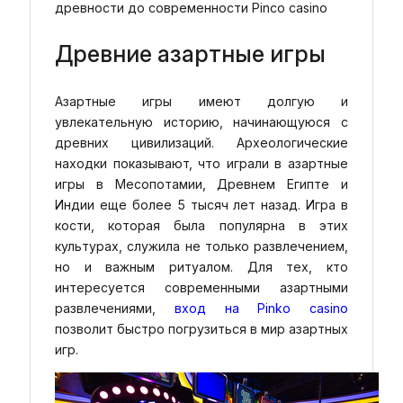
древности до современности Pinco casino
Древние азартные игры
Азартные игры имеют долгую и
увлекательную историю, начинающуюся с
древних цивилизаций. Археологические
находки показывают, что играли в азартные
игры в Месопотамии, Древнем Египте и
Индии еще более 5 тысяч лет назад. Игра в
кости, которая была популярна в этих
культурах, служила не только развлечением,
но и важным ритуалом. Для тех, кто
интересуется современными азартными
развлечениями,
вход на Pinko casino
позволит быстро погрузиться в мир азартных
игр.