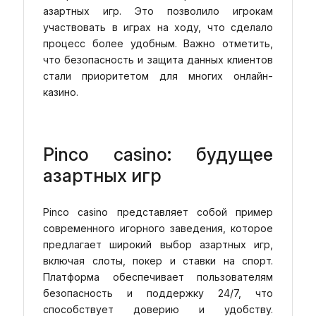
азартных игр. Это позволило игрокам
участвовать в играх на ходу, что сделало
процесс более удобным. Важно отметить,
что безопасность и защита данных клиентов
стали приоритетом для многих онлайн-
казино.
Pinco casino: будущее
азартных игр
Pinco casino представляет собой пример
современного игорного заведения, которое
предлагает широкий выбор азартных игр,
включая слоты, покер и ставки на спорт.
Платформа обеспечивает пользователям
безопасность и поддержку 24/7, что
способствует доверию и удобству.