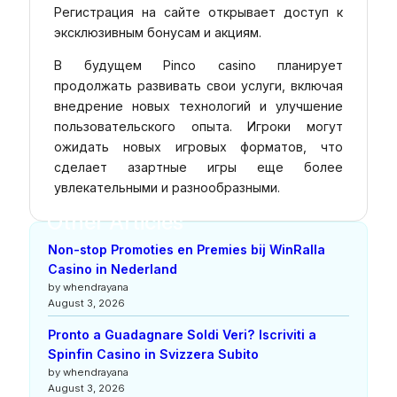
Регистрация на сайте открывает доступ к
эксклюзивным бонусам и акциям.
В будущем Pinco casino планирует
продолжать развивать свои услуги, включая
внедрение новых технологий и улучшение
пользовательского опыта. Игроки могут
ожидать новых игровых форматов, что
сделает азартные игры еще более
увлекательными и разнообразными.
Other Articles
Non-stop Promoties en Premies bij WinRalla
Casino in Nederland
by whendrayana
August 3, 2026
Pronto a Guadagnare Soldi Veri? Iscriviti a
Spinfin Casino in Svizzera Subito
by whendrayana
August 3, 2026