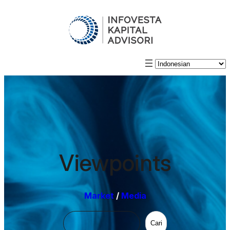
Viewpoints
Market
/
Media
Cari
Cari