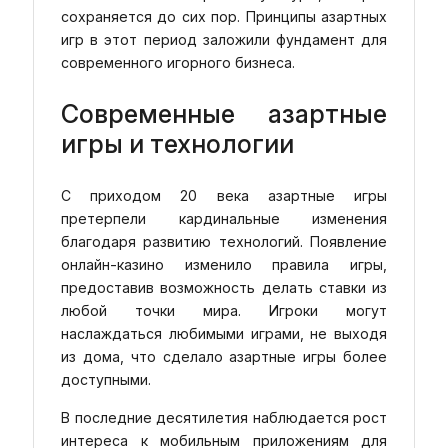
сохраняется до сих пор. Принципы азартных
игр в этот период заложили фундамент для
современного игорного бизнеса.
Современные азартные
игры и технологии
С приходом 20 века азартные игры
претерпели кардинальные изменения
благодаря развитию технологий. Появление
онлайн-казино изменило правила игры,
предоставив возможность делать ставки из
любой точки мира. Игроки могут
наслаждаться любимыми играми, не выходя
из дома, что сделало азартные игры более
доступными.
В последние десятилетия наблюдается рост
интереса к мобильным приложениям для