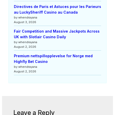
Directives de Paris et Astuces pour les Parieurs
au LuckySheriff Casino au Canada
by whendrayana
August 3, 2026
Fair Competition and Massive Jackpots Across
UK with Slotlair Casino Daily
by whendrayana
August 2, 2026
Premium nettspillopplevelse for Norge med
Highfly Bet Casino
by whendrayana
August 2, 2026
Leave a Reply