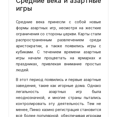
Средние века и азартные
игры
Средние века принесли с собой новые
формы азартных игр, несмотря на жесткие
ограничения со стороны церкви. Карты стали
распространенным развлечением среди
аристократии, а также появились игры с
кубиками. С течением времени азартные
игры начали процветать на ярмарках и
праздниках, привлекая внимание простых
людей.
В этот период появились и первые азартные
заведения, такие как игорные дома. Однако
легальность азартных игр была
неоднозначной, и многие страны пытались
контролировать эту деятельность. Тем не
менее, Пинко казино регистрация становится
всё более популярной, обеспечивая игрокам