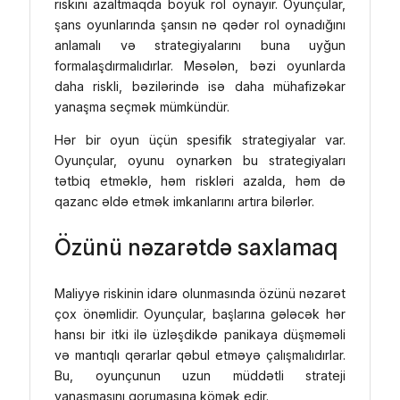
riskini azaltmaqda böyük rol oynayır. Oyunçular,
şans oyunlarında şansın nə qədər rol oynadığını
anlamalı və strategiyalarını buna uyğun
formalaşdırmalıdırlar. Məsələn, bəzi oyunlarda
daha riskli, bəzilərində isə daha mühafizəkar
yanaşma seçmək mümkündür.
Hər bir oyun üçün spesifik strategiyalar var.
Oyunçular, oyunu oynarkən bu strategiyaları
tətbiq etməklə, həm riskləri azalda, həm də
qazanc əldə etmək imkanlarını artıra bilərlər.
Özünü nəzarətdə saxlamaq
Maliyyə riskinin idarə olunmasında özünü nəzarət
çox önəmlidir. Oyunçular, başlarına gələcək hər
hansı bir itki ilə üzləşdikdə panikaya düşməməli
və mantıqlı qərarlar qəbul etməyə çalışmalıdırlar.
Bu, oyunçunun uzun müddətli strateji
yanaşmasını qorumasına kömək edir.