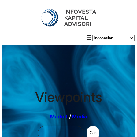
Viewpoints
Market
/
Media
Cari
Cari