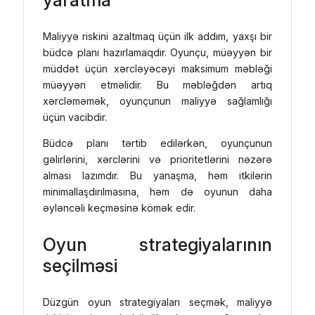
yaratma
Maliyyə riskini azaltmaq üçün ilk addım, yaxşı bir
büdcə planı hazırlamaqdır. Oyunçu, müəyyən bir
müddət üçün xərcləyəcəyi maksimum məbləği
müəyyən etməlidir. Bu məbləğdən artıq
xərcləməmək, oyunçunun maliyyə sağlamlığı
üçün vacibdir.
Büdcə planı tərtib edilərkən, oyunçunun
gəlirlərini, xərclərini və prioritetlərini nəzərə
alması lazımdır. Bu yanaşma, həm itkilərin
minimallaşdırılmasına, həm də oyunun daha
əyləncəli keçməsinə kömək edir.
Oyun strategiyalarının
seçilməsi
Düzgün oyun strategiyaları seçmək, maliyyə