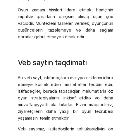
Oyun zamanı hissləri idarə etmək, həmçinin
impulsiv qərarların qarşısını almaq üçün çox
vacibdir. Müntəzəm fasilələr vermək, oyunçunun
düşüncələrini tazələməyə və daha sağlam
qərarlar qəbul etməyə kömək edir.
Veb saytın təqdimatı
Bu veb sayt, istifadəçilərə maliyyə risklərini idarə
etməyə kömək edən məsləhətlər təqdim edir.
İstifadəçilər, burada tapacaqları məlumatlarla öz
oyun strategiyalarını inkişaf etdirə və daha
müvəffəqiyyətli ola bilərlər. Bizim məqsədimiz,
ziyarətçilərin daha yaxşı bir oyun təcrübəsi
yaşamasını təmin etməkdir.
Veb saytımız, istifadəçilərin təhlükəsizliyini ön