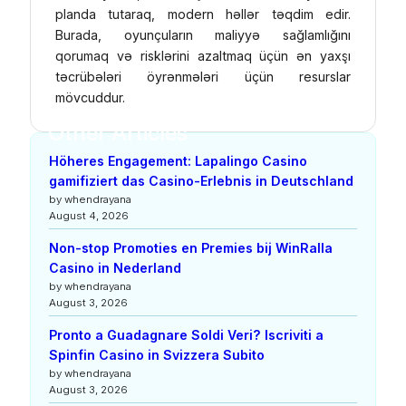
planda tutaraq, modern həllər təqdim edir.
Burada, oyunçuların maliyyə sağlamlığını
qorumaq və risklərini azaltmaq üçün ən yaxşı
təcrübələri öyrənmələri üçün resurslar
mövcuddur.
Other Articles
Höheres Engagement: Lapalingo Casino
gamifiziert das Casino-Erlebnis in Deutschland
by whendrayana
August 4, 2026
Non-stop Promoties en Premies bij WinRalla
Casino in Nederland
by whendrayana
August 3, 2026
Pronto a Guadagnare Soldi Veri? Iscriviti a
Spinfin Casino in Svizzera Subito
by whendrayana
August 3, 2026