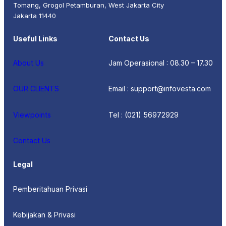
Tomang, Grogol Petamburan, West Jakarta City
Jakarta 11440
Useful Links
Contact Us
About Us
Jam Operasional : 08.30 – 17.30
OUR CLIENTS
Email : support@infovesta.com
Viewpoints
Tel : (021) 56972929
Contact Us
Legal
Pemberitahuan Privasi
Kebijakan & Privasi