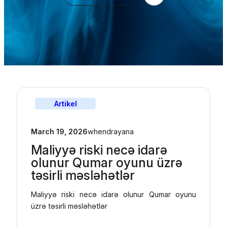
Artikel
March 19, 2026
whendrayana
Maliyyə riski necə idarə
olunur Qumar oyunu üzrə
təsirli məsləhətlər
Maliyyə riski necə idarə olunur Qumar oyunu
üzrə təsirli məsləhətlər