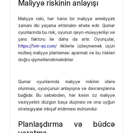
Maliyyə riskinin anlayışı
Maliyyə riski, hər hansı bir maliyyə əməliyyatı
zamanı itki yaşama ehtimalını əhatə edir. Qumar
oyunlarında bu risk, oyunun qeyri-müəyyənliyi və
şans faktoru ilə daha da artır. Oyunçular,
https://1vin-az.com/
itkilərlə üzləşməmək üçün
mütləq maliyyə planlaması aparmalı və bu riskləri
doğru qiymətləndirməlidirlər.
Qumar oyunlarında maliyyə riskinin idarə
olunması, oyunçunun anlayışına və davranışlarına
bağlıdır. Bu səbəbdən, hər kəsin öz maliyyə
vəziyyətini düzgün başa düşməsi və ona uyğun
strategiyalar inkişaf etdirməsi mühümdür.
Planlaşdırma və büdcə