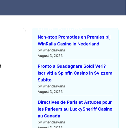
Other Articles
Non-stop Promoties en Premies bij
WinRalla Casino in Nederland
by whendrayana
August 3, 2026
е
Pronto a Guadagnare Soldi Veri?
Iscriviti a Spinfin Casino in Svizzera
Subito
by whendrayana
August 3, 2026
Directives de Paris et Astuces pour
les Parieurs au LuckySheriff Casino
au Canada
by whendrayana
August 3, 2026