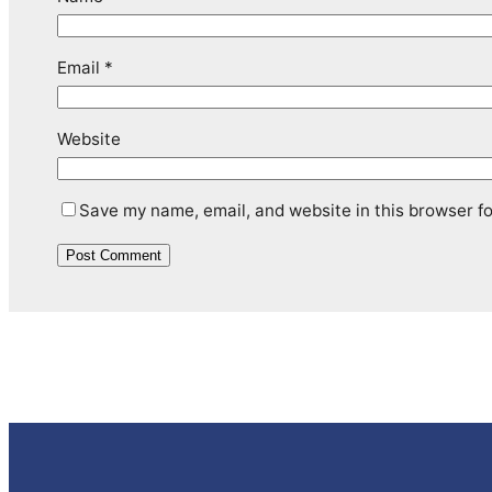
Email
*
Website
Save my name, email, and website in this browser fo