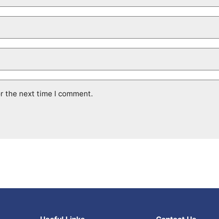
r the next time I comment.