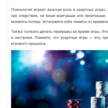
Психология играет важную роль в азартных играх.
как следствие, на ваши выигрыши или проигрыши. 
моменты потерь. Установите себе лимиты по времен
Также полезно делать перерывы во время игры. Это
и настроем. Помните, что азартные игры — это, пр
игрового процесса.