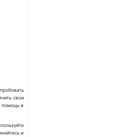
опробовать
ичить свои
е помощь в
пользуйте
иняйтесь и