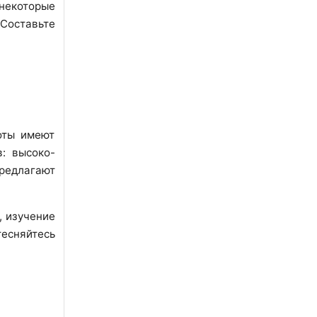
 некоторые
Составьте
оты имеют
: высоко-
редлагают
, изучение
тесняйтесь