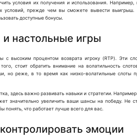
чить условия их получения и использования. Например,
х условий, прежде чем вы сможете вывести выигрыш. 
льзовать доступные бонусы.
ы и настольные игры
ы с высоким процентом возврата игроку (RTP). Эти сл
ого, стоит обратить внимание на волатильность слотов
и, но реже, в то время как низко-волатильные слоты п
етка, здесь важно развивать навыки и стратегии. Например
жет значительно увеличить ваши шансы на победу. Не с
ы понять, что работает лучше всего для вас.
к контролировать эмоции