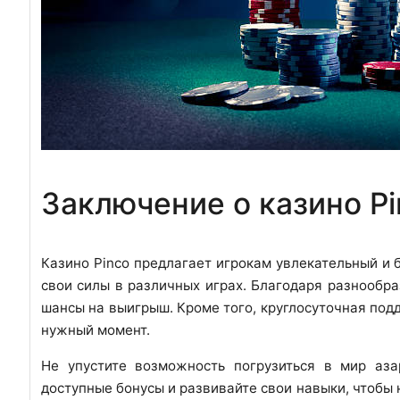
Заключение о казино Pi
Казино Pinco предлагает игрокам увлекательный и 
свои силы в различных играх. Благодаря разнообр
шансы на выигрыш. Кроме того, круглосуточная под
нужный момент.
Не упустите возможность погрузиться в мир аза
доступные бонусы и развивайте свои навыки, чтобы