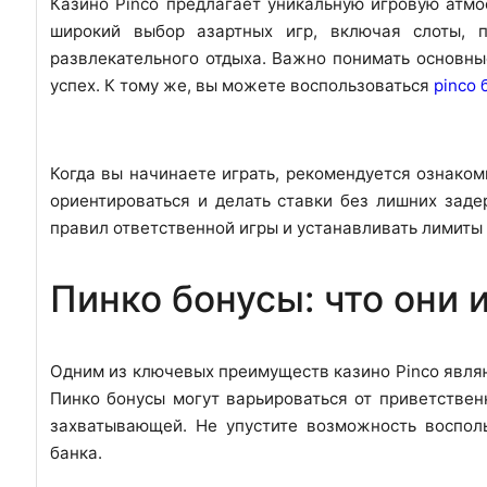
Казино Pinco предлагает уникальную игровую атмо
широкий выбор азартных игр, включая слоты, 
развлекательного отдыха. Важно понимать основны
успех. К тому же, вы можете воспользоваться
pinco 
Когда вы начинаете играть, рекомендуется ознаком
ориентироваться и делать ставки без лишних заде
правил ответственной игры и устанавливать лимиты 
Пинко бонусы: что они 
Одним из ключевых преимуществ казино Pinco являю
Пинко бонусы могут варьироваться от приветствен
захватывающей. Не упустите возможность воспол
банка.